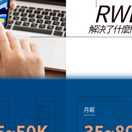
RW
解決了什麼
月薪
5~50K
35~8