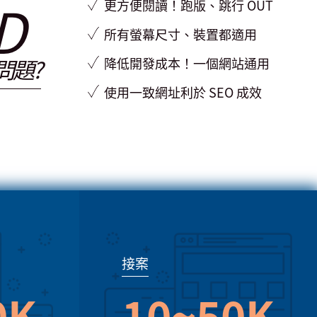
D
更方便閱讀！跑版、跳行 OUT
所有螢幕尺寸、裝置都適用
問題?
降低開發成本！一個網站通用
使用一致網址利於 SEO 成效
接案
0K
10~50K