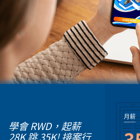
月薪
學會 RWD，起薪
3
28K 跳 35K! 接案行