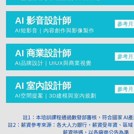
AI Agen
適合：想投入資安領域 / 技術職發展
AI自動化
學習成
AI 影音設計師
生成式AI
參考月
Linux 
Notion ×
AI短影音｜內容創作與影像製作
AWS 雲
適合：想轉職工程師 / 投入AI自動化
OpenShi
學習成
AI 商業設計師
AI / ML
參考月
影音剪輯與
企業雲端平
AI品牌設計｜UIUX與商業視覺
C4D 動
適合：想投入雲端領域 / 系統工程發
虛擬角色與
學習成
AI 室內設計師
AI短影音
參考月
AI視覺生
社群影音企
AI空間提案｜3D建模與室內規劃
品牌識別與
適合：想投入影音產業 / 自媒體經營
響應式網頁
學習成
註1：本培訓課程通過數發部審核，符合國家 AI
UIUX 體
註2：薪資參考來源：各大人力銀行，薪資受年資、區域
2D施工圖
數位提案與
薪資待遇，以各廠商公告為準
3D建模與