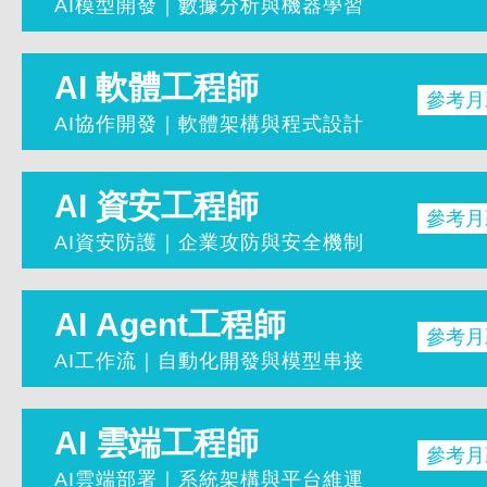
AI模型開發｜數據分析與機器學習
學習成
AI 軟體工程師
參考月
Python
AI協作開發｜軟體架構與程式設計
爬蟲開發與
機器學習與 
學習成
AI 資安工程師
深度學習與
參考月
前端介面與
AI工作流
AI資安防護｜企業攻防與安全機制
Java 程
適合：零基礎 / 想投入AI產業
Java We
學習成
AI Agent工程師
Android
參考月
資安攻防策
AI協作流
AI工作流｜自動化開發與模型串接
ISO 270
適合：想轉職工程師 / 投入軟體產業
企業網路安
學習成
AI 雲端工程師
安全監控與
參考月
Python
AI輔助資
AI雲端部署｜系統架構與平台維運