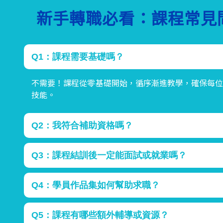
新手轉職必看：課程常見
Q1：課程需要基礎嗎？
不需要！課程從零基礎開始，循序漸進教學，確保每
技能。
Q2：我符合補助資格嗎？
專案補助針對在職或轉職技能進修者，政府補助針對
Q3：課程結訓後一定能面試或就業嗎？
學習意願即可申請，補助範圍依專案不同而異。
所有課程均提供結訓保證面試及企業媒合，讓學員有機
Q4：學員作品集如何幫助求職？
課程結訓即產出專業作品集，可用於履歷加分或面試
Q5：課程有哪些額外輔導或資源？
力。