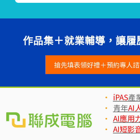
提供結訓輔導、國際證照輔導、就業媒合、企業一對
完整支援學員職涯發展。
作品集＋就業輔導，讓履
搶先填表領好禮＋預約專人諮
‧
iPAS
產
‧
青年
AI
‧
AI應用
‧
AI短影