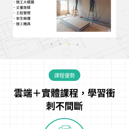
課程優勢
雲端＋實體課程，學習衝
刺不間斷