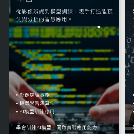
模型訓練，親手打造能預
將程式技能應用於網
慧應用。
合資料與邏輯，完成
Python物件導向
法
Flask／Django開發框
用
資料庫與後端整合
，開啟實戰應用能力
學會打造AI應用網站，