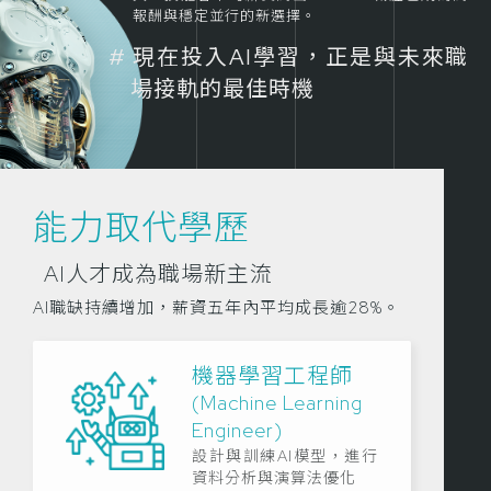
報酬與穩定並行的新選擇。
現在投入AI學習，正是與未來職
場接軌的最佳時機
能力取代學歷
AI人才成為職場新主流
AI職缺持續增加，薪資五年內平均成長逾28%。
機器學習工程師
(Machine Learning
Engineer)
設計與訓練AI模型，進行
資料分析與演算法優化