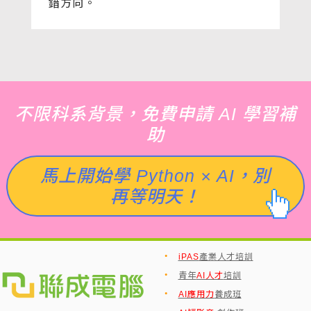
錯方向。
不限科系背景，免費申請 AI 學習補
助
馬上開始學 Python × AI，別
再等明天！
‧
iPAS
產業人才培訓
‧
青年
AI人才
培訓
‧
AI應用力
養成班