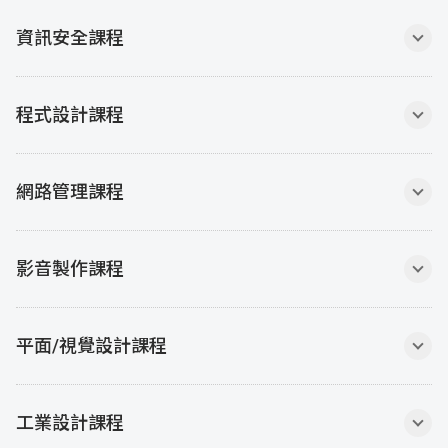
資
聯
門
分
資訊安全課程
成
新
校
開
程式設計課程
聞
據
課
友
點
查
站
網路管理課程
詢
連
影音製作課程
結
平面/視覺設計課程
工業設計課程