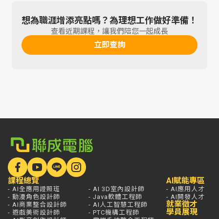
想為職涯增添亮點嗎？為理想工作做好準備！
查看近期課程，讓我們陪您一起成長
立即查詢
課程總覽
AI賦能專區
- AI全應用證照班
- AI 3D室內設計師
- AI應用人才
- 動漫角色設計師
- Java軟體工程師
- AI開發人才
就業徵才
- AI商業整合設計師
- AI人工智慧工程師
學員展現
- 遊戲美術設計師
- PTC機構工程師