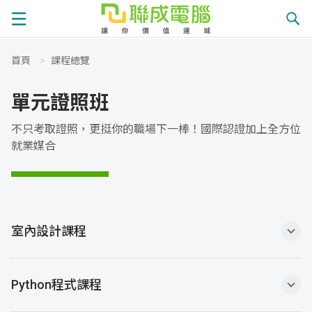
首頁
>
課程總覽
課
單元證照班
程
就
不只考取證照，更挺你的職場下一棒！國際認證加上全方位
就業媒合
總
業
學
覽
徵
員
學
室內設計課程
才
展
員
嚴
現
服
選
關
Python程式課程
務
師
於
熱