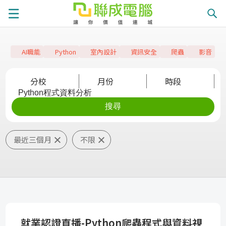
課
AI職能
Python
室內設計
資訊安全
爬蟲
影音
程
就
分校
月份
時段
總
業
學
覽
徵
員
學
才
展
員
嚴
最近三個月
不限
現
服
選
關
務
師
於
熱
資
聯
門
分
就業認證直播-Python爬蟲程式與資料視