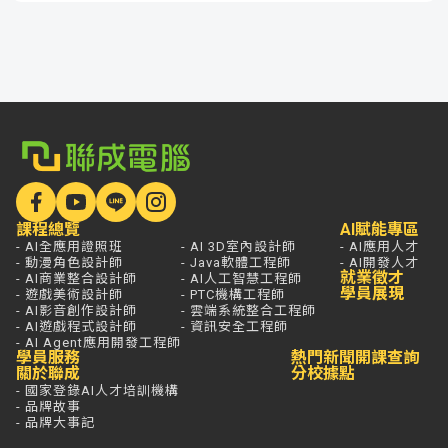
課程總覽
AI賦能專區
- AI全應用證照班
- AI 3D室內設計師
- AI應用人才
- 動漫角色設計師
- Java軟體工程師
- AI開發人才
就業徵才
- AI商業整合設計師
- AI人工智慧工程師
學員展現
- 遊戲美術設計師
- PTC機構工程師
- AI影音創作設計師
- 雲端系統整合工程師
- AI遊戲程式設計師
- 資訊安全工程師
- AI Agent應用開發工程師
學員服務
熱門新聞
開課查詢
關於聯成
分校據點
- 國家登錄AI人才培訓機構
- 品牌故事
- 品牌大事記