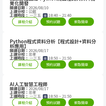
覺化開發
成
新
校
開
開課日期：
2026/08/10
上課分校：
公館
上課時段：
一三五
18:40 ~ 21:40
夜
聞
據
課
友
課程介紹
預約試聽
索取簡章
點
查
站
Python程式資料分析【程式設計+資料分
詢
連
析應用】
開課日期：
2026/08/17
上課分校：
忠孝
結
上課時段：
一三五
18:50 ~ 21:50
夜
課程介紹
預約試聽
索取簡章
AI人工智慧工程師
開課日期：
2026/08/17
上課分校：
忠孝
上課時段：
一三五
18:50 ~ 21:50
夜
課程介紹
預約試聽
索取簡章