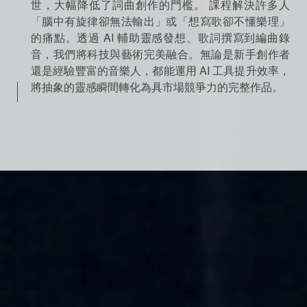
世，大幅降低了詞曲創作的門檻。 課程解決許多人
「腦中有旋律卻無法輸出」或「想寫歌卻不懂樂理」
的痛點。透過 AI 輔助靈感發想、歌詞撰寫到編曲錄
音，我們將科技與藝術完美融合。無論是新手創作者
還是經驗豐富的音樂人，都能運用 AI 工具提升效率，
將抽象的靈感瞬間轉化為具市場競爭力的完整作品。