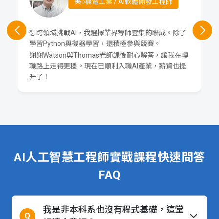
美○機電工業 / AI軟體開發工程師
Python
Django Web
學習成果：企業級動態網站
想跨領域挑戰AI，我選擇業界導師雲集的聯成。除了
課綱
學習Python與機器學習，還積極參與競賽。
謝謝Watson與Thomas老師課後耐心解答，讓我在轉
職路上走得更穩。現在已順利入職AI產業，薪資也提
Python程式開發AI工作流
6
升了！
AI工作流
Vibe Coding
AI程式
學習成果：專案需求規格書
課綱
AI人工智慧工程師實戰課程快速問答
Python程式解決方案設計
7
FAQ
Python
程式解決
方案設計
學習成果：資訊系統設計專題
我是非本科系也沒有程式基礎，這堂
Q