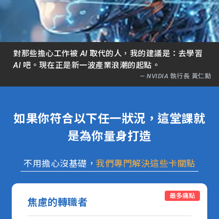
關
務
師
於
熱
資
對那些擔心工作被 AI 取代的人，我的建議是：去學習
聯
門
AI 吧。現在正是新一波產業浪潮的起點。
分
— NVIDIA 執行長 黃仁勳
成
新
校
開
聞
如果你符合以下任一狀況，這堂課就
據
課
是為你量身打造
友
點
查
站
不用擔心沒基礎，
我們專門解決這些卡關點
詢
連
最多痛點
焦慮的轉職者
結