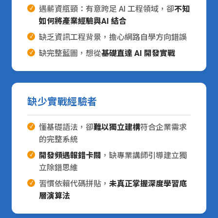
遇薪資瓶頸：有意跨足 AI 工程領域，卻
不知
如何將產業經驗與AI 結合
缺乏資訊工程背景，擔心網路自學方向錯誤
缺完整藍圖，想從
基礎直達 AI 開發實戰
缺少實戰經驗者
懂基礎語法，卻
難以獨立建構
符合企業需求
的完整系統
開發頻遇報錯卡關
，缺專業講師引導建立獨
立除錯思維
習慣依賴代碼拼貼，
未真正掌握深度學習底
層演算法