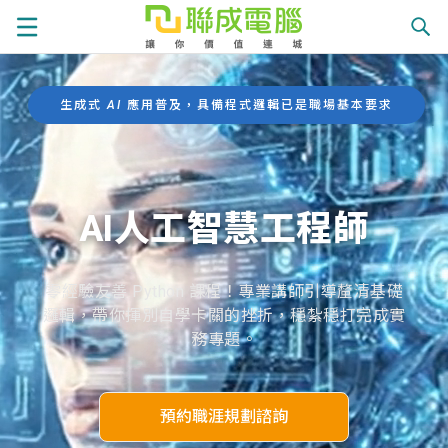
生成式 AI 應用普及，具備程式邏輯已是職場基本要求
課
程
就
AI人工智慧工程師
總
業
學
覽
零經驗友善 Python 課程！專業講師引導釐清基礎
徵
員
邏輯，帶你揮別自學卡關的挫折，穩紮穩打完成實
學
務專題。
才
展
員
嚴
現
預約職涯規劃諮詢
服
選