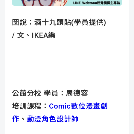
成
新
校
開
圖說：酒十九頭貼(學員提供)
聞
據
課
友
/ 文、IKEA編
點
查
站
詢
連
結
公館分校 學員：周德容
培訓課程：
Comic數位漫畫創
作
、
動漫角色設計師