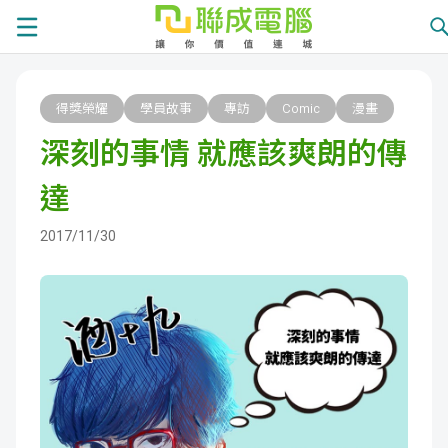
課
得獎榮耀
學員故事
專訪
Comic
漫畫
程
就
深刻的事情 就應該爽朗的傳
總
業
學
達
覽
徵
員
學
2017/11/30
才
展
員
嚴
現
服
選
關
務
師
於
熱
資
聯
門
分