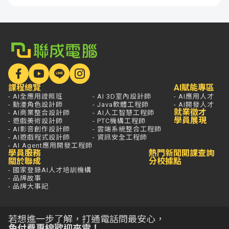
課程總覽
AI賦能專區
- AI全應用證照班
- AI 3D室內設計師
- AI應用人才
- 動漫角色設計師
- Java軟體工程師
- AI開發人才
就業徵才
- AI商業整合設計師
- AI人工智慧工程師
學員展現
- 遊戲美術設計師
- PTC機構工程師
- AI影音創作設計師
- 雲端系統整合工程師
- AI遊戲程式設計師
- 資訊安全工程師
- AI Agent應用開發工程師
學員服務
熱門新聞
開課查詢
關於聯成
分校據點
- 國家登錄AI人才培訓機構
- 品牌故事
- 品牌大事記
若想進一步了解，打通電話問最安心，
免付費專線歡迎來電！