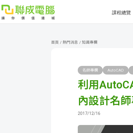
課程總覽
課
程
就
首頁
/
熱門消息
/
知識專欄
總
業
學
覽
徵
員
學
名師專欄
AutoCAD
利用AutoC
才
展
員
嚴
現
服
選
關
內設計名師
務
師
於
熱
2017/12/16
資
聯
門
分