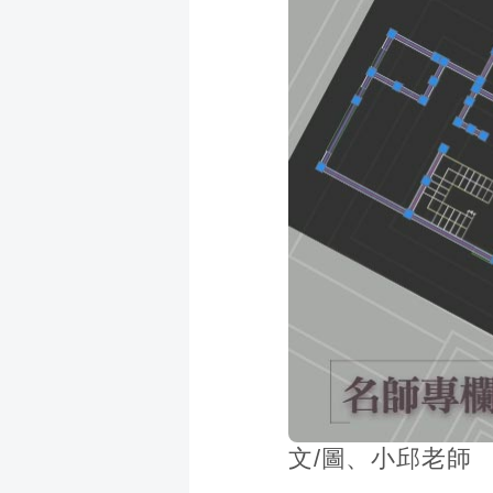
成
新
校
開
聞
據
課
友
點
查
站
詢
連
結
文/圖、小邱老師