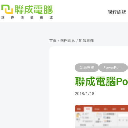
課程總覽
課
程
就
首頁
/
熱門消息
/
知識專欄
總
業
學
覽
徵
員
學
菜鳥專欄
PowerPoint
聯成電腦Po
才
展
員
嚴
現
服
選
關
2018/1/18
務
師
於
熱
資
聯
門
分