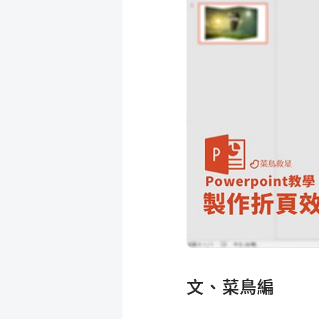
成
新
校
開
聞
據
課
友
點
查
站
詢
連
結
文、菜鳥編