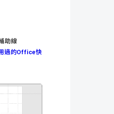
與輔助線
過的Office快