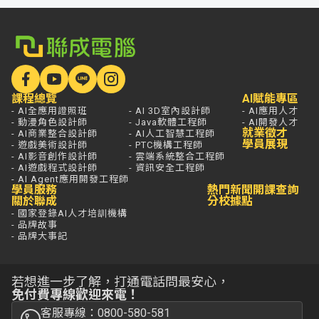
課程總覽
AI賦能專區
- AI全應用證照班
- AI 3D室內設計師
- AI應用人才
- 動漫角色設計師
- Java軟體工程師
- AI開發人才
就業徵才
- AI商業整合設計師
- AI人工智慧工程師
學員展現
- 遊戲美術設計師
- PTC機構工程師
- AI影音創作設計師
- 雲端系統整合工程師
- AI遊戲程式設計師
- 資訊安全工程師
- AI Agent應用開發工程師
學員服務
熱門新聞
開課查詢
關於聯成
分校據點
- 國家登錄AI人才培訓機構
- 品牌故事
- 品牌大事記
若想進一步了解，打通電話問最安心，
免付費專線歡迎來電！
客服專線：0800-580-581