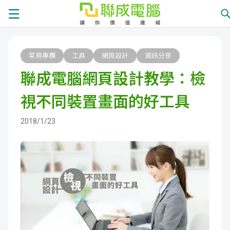
課
菜鳥專欄
工具
網頁設計
資訊分享
程
就
聯成電腦網頁設計教學：檢
總
業
學
視不同裝置畫面的好工具
覽
徵
員
學
2018/1/23
才
展
員
嚴
現
服
選
關
務
師
於
熱
資
聯
門
分