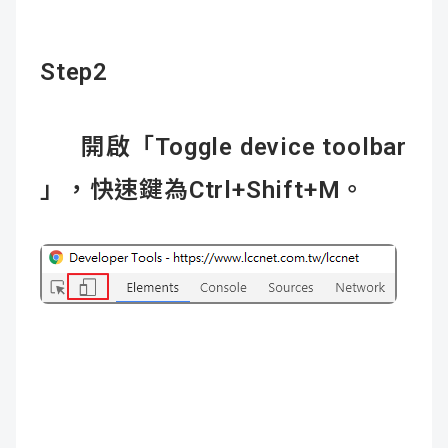
Step2
開啟「Toggle device toolbar
」，快速鍵為Ctrl+Shift+M。