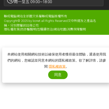
周一至五 09:00~18:00
聯成電腦網站全部圖文係屬聯成電腦版權所有
Copyright© 2025 by lccnet.all Rights Reserved文中所提及之產品名
稱，分別隸屬該註冊公司
隱私權政策
|
防詐騙聲明
|
性騷擾防治
|
網站地圖
|
消費保障聲明
本網站使用相關網站技術以確保使用者獲得最佳體驗，通過使用我
們的網站，您確認並同意本網站的隱私權政策。欲了解詳情，請參
閱
隱私權政策
。
同意