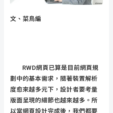
成
新
校
開
文、菜鳥編
聞
據
課
友
點
查
站
詢
連
結
RWD網頁已算是目前網頁規
劃中的基本需求，隨著裝置解析
度愈來越多元下，設計者要考量
版面呈現的細節也越來越多。所
以當網頁設計完成後，我們都要