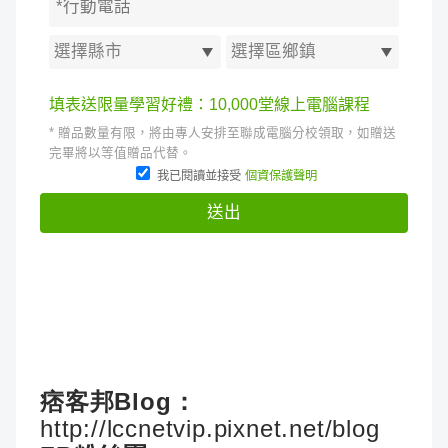
痞客邦Blog：
http://lccnetvip.pixnet.net/blog