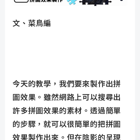
成
新
校
開
文、菜鳥編
聞
據
課
友
點
查
站
詢
連
結
今天的教學，我們要來製作出拼
圖效果。雖然網路上可以搜尋出
許多拼圖效果的素材。透過簡單
的步驟，就可以很簡單的把拼圖
效果製作出來。但在陰影的呈現