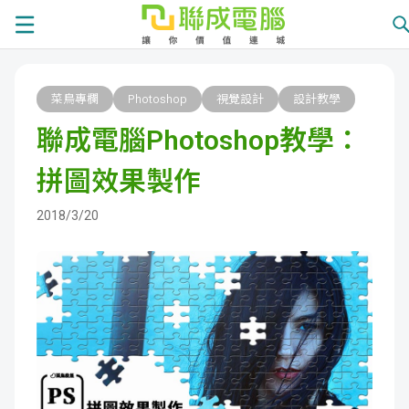
課
菜鳥專欄
Photoshop
視覺設計
設計教學
程
就
聯成電腦Photoshop教學：
總
業
學
拼圖效果製作
覽
徵
員
學
2018/3/20
才
展
員
嚴
現
服
選
關
務
師
於
熱
資
聯
門
分