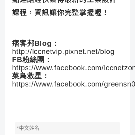
課程
，資訊讓你完整掌握喔！
痞客邦Blog：
http://lccnetvip.pixnet.net/blog
FB粉絲團：
https://www.facebook.com/lccnetzo
菜鳥救星：
https://www.facebook.com/greensn