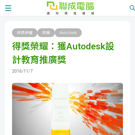
課
得獎榮耀
原廠
Autodesk
程
就
得獎榮耀：獲Autodesk設
總
業
學
計教育推廣獎
覽
徵
員
學
2016/11/7
才
展
員
嚴
現
服
選
關
務
師
於
熱
資
聯
門
分