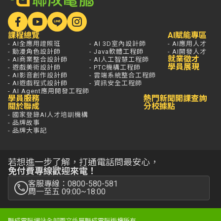
課程總覽
AI賦能專區
- AI全應用證照班
- AI 3D室內設計師
- AI應用人才
- 動漫角色設計師
- Java軟體工程師
- AI開發人才
就業徵才
- AI商業整合設計師
- AI人工智慧工程師
學員展現
- 遊戲美術設計師
- PTC機構工程師
- AI影音創作設計師
- 雲端系統整合工程師
- AI遊戲程式設計師
- 資訊安全工程師
- AI Agent應用開發工程師
學員服務
熱門新聞
開課查詢
關於聯成
分校據點
- 國家登錄AI人才培訓機構
- 品牌故事
- 品牌大事記
若想進一步了解，打通電話問最安心，
免付費專線歡迎來電！
客服專線：0800-580-581
周一至五 09:00~18:00
聯成電腦網站全部圖文係屬聯成電腦版權所有