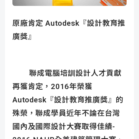
成
新
校
開
原廠肯定 Autodesk『設計教育推
聞
據
課
友
廣獎』
點
查
站
詢
連
結
聯成電腦培訓設計人才貢獻
再獲肯定，2016年榮獲
Autodesk『設計教育推廣獎』的
殊榮，聯成學員近年不論在台灣
國內及國際設計大賽取得佳績-