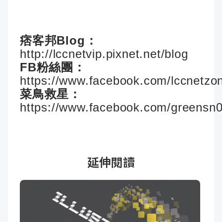
痞客邦Blog：
http://lccnetvip.pixnet.net/blog
FB粉絲團：
https://www.facebook.com/lccnetzo
菜鳥救星：
https://www.facebook.com/greensn
延伸閱讀