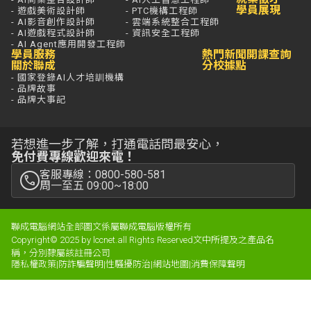
學員展現
- 遊戲美術設計師
- PTC機構工程師
- AI影音創作設計師
- 雲端系統整合工程師
- AI遊戲程式設計師
- 資訊安全工程師
- AI Agent應用開發工程師
學員服務
熱門新聞
開課查詢
關於聯成
分校據點
- 國家登錄AI人才培訓機構
- 品牌故事
- 品牌大事記
若想進一步了解，打通電話問最安心，
免付費專線歡迎來電！
客服專線：0800-580-581
周一至五 09:00~18:00
聯成電腦網站全部圖文係屬聯成電腦版權所有
Copyright© 2025 by lccnet.all Rights Reserved文中所提及之產品名
稱，分別隸屬該註冊公司
隱私權政策
|
防詐騙聲明
|
性騷擾防治
|
網站地圖
|
消費保障聲明