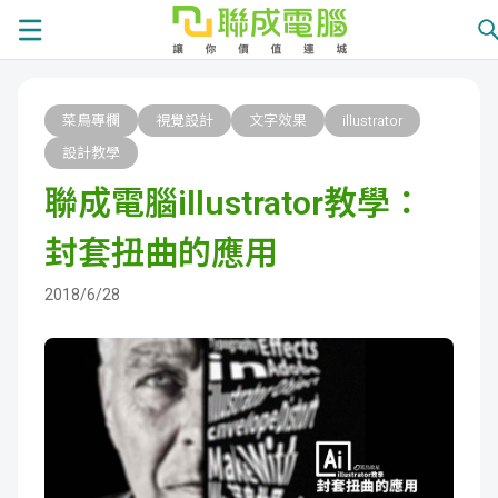
課
菜鳥專欄
視覺設計
文字效果
illustrator
程
就
設計教學
聯成電腦illustrator教學：
總
業
學
封套扭曲的應用
覽
徵
員
學
2018/6/28
才
展
員
嚴
現
服
選
關
務
師
於
熱
資
聯
門
分