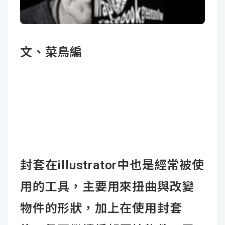
成
新
校
開
聞
據
課
友
文、菜鳥編
點
查
站
詢
連
結
封套在illustrator中也是經常被使
用的工具，主要用來扭曲與改變
物件的形狀，加上在使用封套