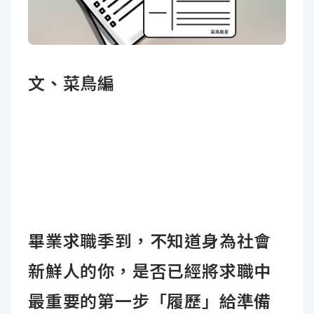
成
新
校
開
聞
據
課
友
文、菜鳥編
點
查
站
詢
連
結
畢業求職季到，不知道身為社會
新鮮人的你，是否已經將求職中
最重要的第一步「履歷」給準備