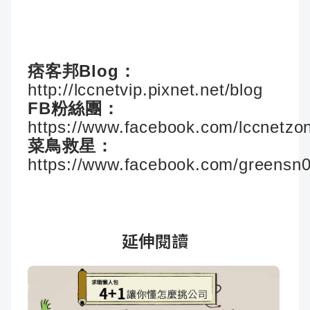
痞客邦Blog：
http://lccnetvip.pixnet.net/blog
FB粉絲團：
https://www.facebook.com/lccnetzo
菜鳥救星：
https://www.facebook.com/greensn
延伸閱讀