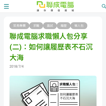
課
菜鳥專欄
求職
面試
履歷
懶人包
程
就
聯成電腦求職懶人包分享
總
業
學
(二)：如何讓履歷表不石沉
覽
徵
員
學
大海
才
展
員
嚴
2018/7/4
現
服
選
關
務
師
於
熱
資
聯
門
分