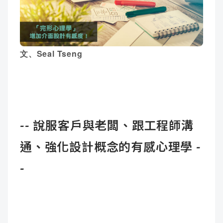
成
新
校
開
聞
據
課
友
文、Seal Tseng
點
查
站
詢
連
結
--
說服客戶與老闆、跟工程師溝
通、強化設計概念的有感心理學 -
-