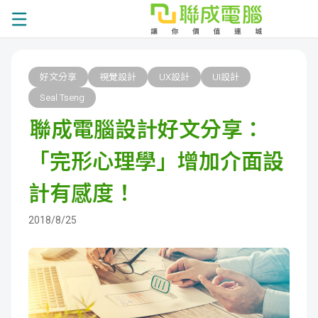
課
好文分享
視覺設計
UX設計
UI設計
程
就
Seal Tseng
聯成電腦設計好文分享：
總
業
學
「完形心理學」增加介面設
覽
徵
員
學
計有感度！
才
展
員
嚴
2018/8/25
現
服
選
關
務
師
於
熱
資
聯
門
分