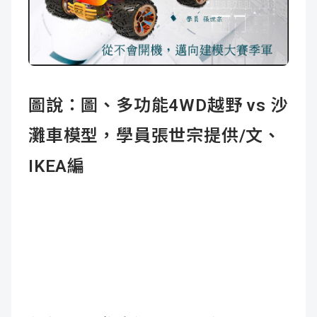
成
新
校
開
聞
據
課
友
點
查
站
圖說：圖、多功能4WD越野 vs 沙
詢
連
灘車模型，學員張世宗提供/文、
結
IKEA編