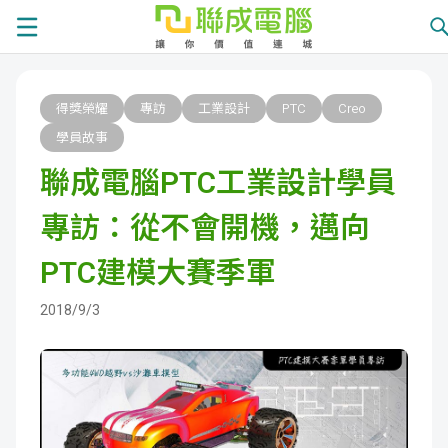
課
得獎榮耀
專訪
工業設計
PTC
Creo
程
就
學員故事
聯成電腦PTC工業設計學員
總
業
學
專訪：從不會開機，邁向
覽
徵
員
學
PTC建模大賽季軍
才
展
員
嚴
2018/9/3
現
服
選
關
務
師
於
熱
資
聯
門
分