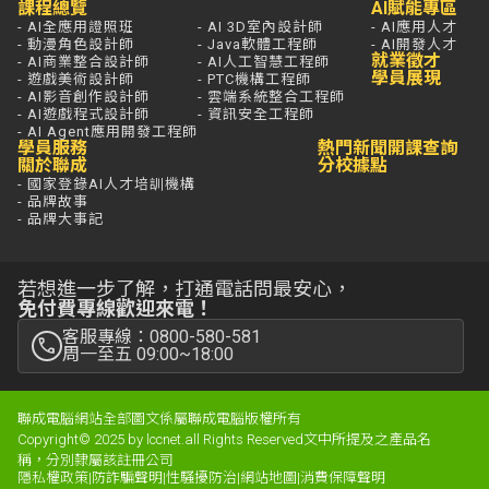
課程總覽
AI賦能專區
- AI全應用證照班
- AI 3D室內設計師
- AI應用人才
- 動漫角色設計師
- Java軟體工程師
- AI開發人才
就業徵才
- AI商業整合設計師
- AI人工智慧工程師
學員展現
- 遊戲美術設計師
- PTC機構工程師
- AI影音創作設計師
- 雲端系統整合工程師
- AI遊戲程式設計師
- 資訊安全工程師
- AI Agent應用開發工程師
學員服務
熱門新聞
開課查詢
關於聯成
分校據點
- 國家登錄AI人才培訓機構
- 品牌故事
- 品牌大事記
若想進一步了解，打通電話問最安心，
免付費專線歡迎來電！
客服專線：0800-580-581
周一至五 09:00~18:00
聯成電腦網站全部圖文係屬聯成電腦版權所有
Copyright© 2025 by lccnet.all Rights Reserved文中所提及之產品名
稱，分別隸屬該註冊公司
隱私權政策
|
防詐騙聲明
|
性騷擾防治
|
網站地圖
|
消費保障聲明