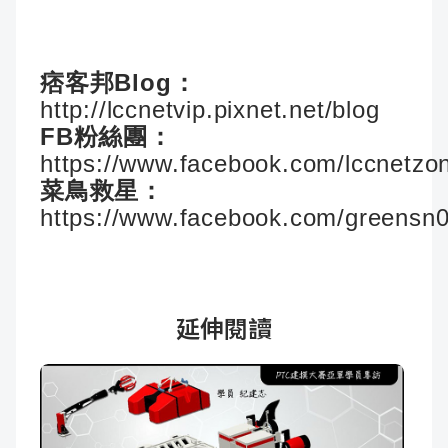
痞客邦Blog：
http://lccnetvip.pixnet.net/blog
FB粉絲團：
https://www.facebook.com/lccnetzo
菜鳥救星：
https://www.facebook.com/greensn
延伸閱讀