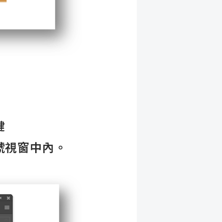
鍵
符號視窗中內。