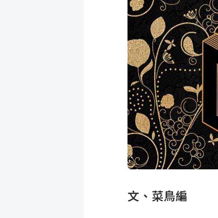
成
新
校
開
聞
據
課
友
點
查
站
詢
連
結
文、菜鳥編