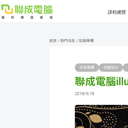
課程總覽
課
程
就
首頁
/
熱門消息
/
知識專欄
總
業
學
覽
徵
員
學
菜鳥專欄
視覺設計
聯成電腦ill
才
展
員
嚴
現
服
選
關
2018/9/18
務
師
於
熱
資
聯
門
分