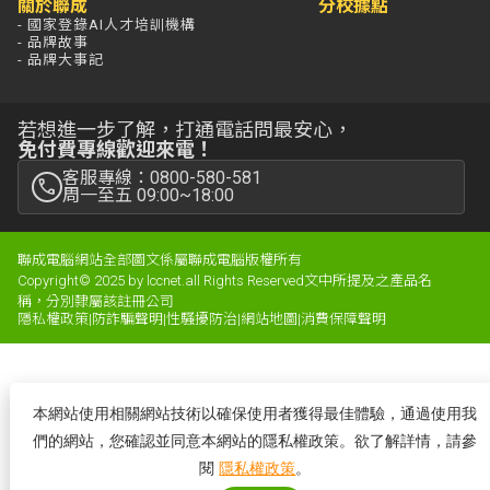
關於聯成
分校據點
- 國家登錄AI人才培訓機構
- 品牌故事
- 品牌大事記
若想進一步了解，打通電話問最安心，
免付費專線歡迎來電！
客服專線：0800-580-581
周一至五 09:00~18:00
聯成電腦網站全部圖文係屬聯成電腦版權所有
Copyright© 2025 by lccnet.all Rights Reserved文中所提及之產品名
稱，分別隸屬該註冊公司
隱私權政策
|
防詐騙聲明
|
性騷擾防治
|
網站地圖
|
消費保障聲明
本網站使用相關網站技術以確保使用者獲得最佳體驗，通過使用我
們的網站，您確認並同意本網站的隱私權政策。欲了解詳情，請參
閱
隱私權政策
。