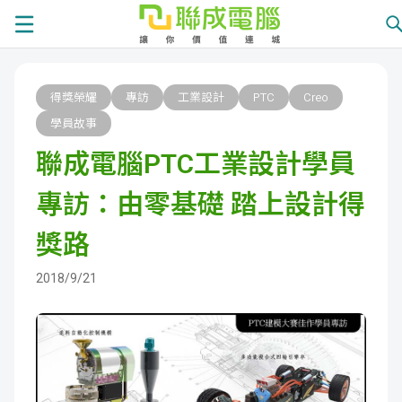
課
得獎榮耀
專訪
工業設計
PTC
Creo
程
就
學員故事
聯成電腦PTC工業設計學員
總
業
學
專訪：由零基礎 踏上設計得
覽
徵
員
學
獎路
才
展
員
嚴
2018/9/21
現
服
選
關
務
師
於
熱
資
聯
門
分