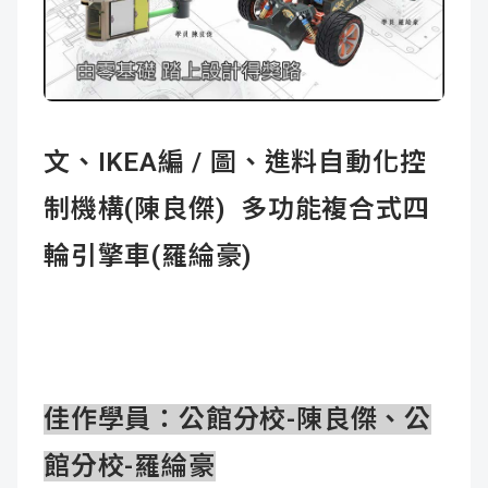
成
新
校
開
聞
據
課
友
點
查
站
文、IKEA編 / 圖、進料自動化控
詢
連
制機構(陳良傑) 多功能複合式四
結
輪引擎車(羅綸豪)
佳作學員：公館分校-陳良傑、公
館分校-羅綸豪