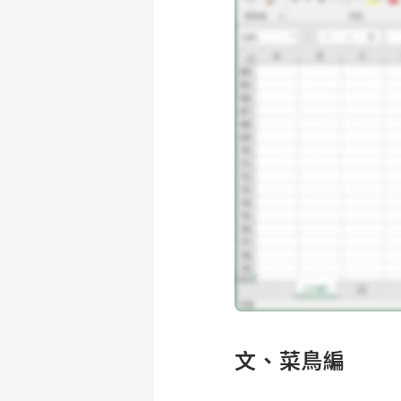
成
新
校
開
聞
據
課
友
點
查
站
詢
連
結
文、菜鳥編