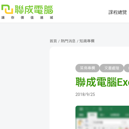
課程總覽
課
程
就
首頁
/
熱門消息
/
知識專欄
總
業
學
覽
徵
員
學
菜鳥專欄
文書處理
聯成電腦E
才
展
員
嚴
現
服
選
關
2018/9/25
務
師
於
熱
資
聯
門
分