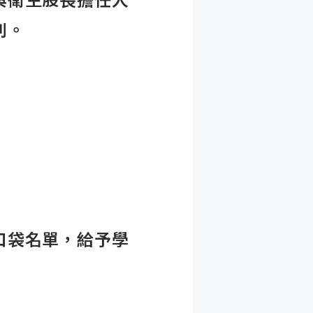
與衛生股長擔任人
則。
口袋名單，給予學