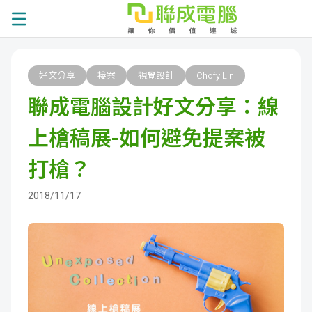
課
好文分享
接案
視覺設計
Chofy Lin
程
就
聯成電腦設計好文分享：線
總
業
學
上槍稿展-如何避免提案被
覽
徵
員
學
打槍？
才
展
員
嚴
2018/11/17
現
服
選
關
務
師
於
熱
資
聯
門
分