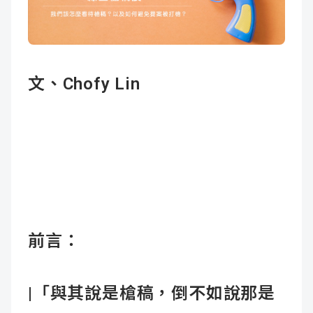
成
新
校
開
聞
據
課
友
文、Chofy Lin
點
查
站
詢
連
結
前言：
|
「與其說是槍稿，倒不如說那是