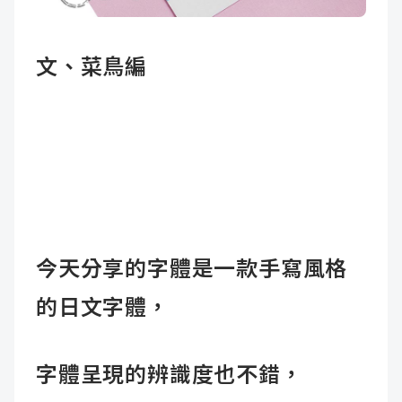
成
新
校
開
文、菜鳥編
聞
據
課
友
點
查
站
詢
連
結
今天分享的字體是一款手寫風格
的日文字體，
字體呈現的辨識度也不錯，