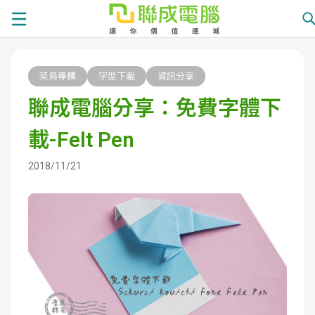
課
菜鳥專欄
字型下載
資訊分享
程
就
聯成電腦分享：免費字體下
總
業
學
載-Felt Pen
覽
徵
員
學
2018/11/21
才
展
員
嚴
現
服
選
關
務
師
於
熱
資
聯
門
分