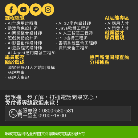
課程總覽
AI賦能專區
- AI全應用證照班
- AI 3D室內設計師
- AI應用人才
- 動漫角色設計師
- Java軟體工程師
- AI開發人才
就業徵才
- AI商業整合設計師
- AI人工智慧工程師
學員展現
- 遊戲美術設計師
- PTC機構工程師
- AI影音創作設計師
- 雲端系統整合工程師
- AI遊戲程式設計師
- 資訊安全工程師
- AI Agent應用開發工程師
學員服務
熱門新聞
開課查詢
關於聯成
分校據點
- 國家登錄AI人才培訓機構
- 品牌故事
- 品牌大事記
若想進一步了解，打通電話問最安心，
免付費專線歡迎來電！
客服專線：0800-580-581
周一至五 09:00~18:00
聯成電腦網站全部圖文係屬聯成電腦版權所有