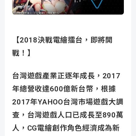
成
新
校
開
聞
據
課
友
點
查
站
【2018
決戰電繪擂台，即將開
戰！】
詢
連
結
台灣遊戲產業正逐年成長，2017
年總營收達600億新台幣，根據
2017年YAHOO台灣市場遊戲大調
查，台灣遊戲人口已成長至890萬
人，CG電繪創作角色經濟成為新