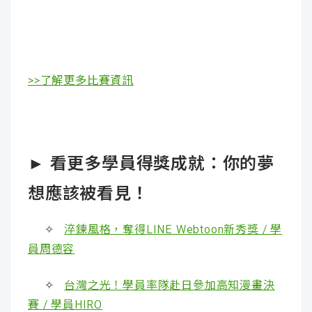
>>了解更多比賽資訊
► 看更多學員得獎成就：你的夢
想應該被看見！
✧
淬鍊風格，奪得LINE Webtoon新秀獎 / 學
員周德容
✧
台灣之光！學員率隊赴日參加高知漫畫決
賽 / 學員HIRO