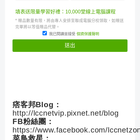
痞客邦Blog：
http://lccnetvip.pixnet.net/blog
FB粉絲團：
https://www.facebook.com/lccnetzo
菜鳥救星：