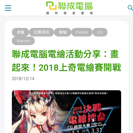
課
漫畫
比賽資訊
電繪
Painter
CG
程
就
Wacom
聯成電腦電繪活動分享：畫
總
業
學
起來！2018上奇電繪賽開戰
覽
徵
員
學
2018/12/14
才
展
員
嚴
現
服
選
關
務
師
於
熱
資
聯
門
分