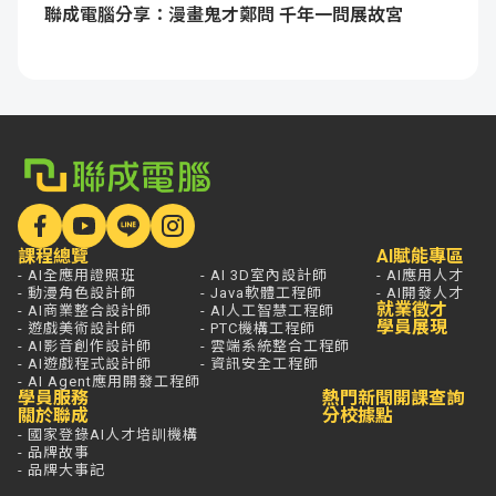
聯成電腦分享：漫畫鬼才鄭問 千年一問展故宮
課程總覽
AI賦能專區
- AI全應用證照班
- AI 3D室內設計師
- AI應用人才
- 動漫角色設計師
- Java軟體工程師
- AI開發人才
就業徵才
- AI商業整合設計師
- AI人工智慧工程師
學員展現
- 遊戲美術設計師
- PTC機構工程師
- AI影音創作設計師
- 雲端系統整合工程師
- AI遊戲程式設計師
- 資訊安全工程師
- AI Agent應用開發工程師
學員服務
熱門新聞
開課查詢
關於聯成
分校據點
- 國家登錄AI人才培訓機構
- 品牌故事
- 品牌大事記