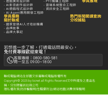
學員展現
- 遊戲美術設計師
- PTC機構工程師
- AI影音創作設計師
- 雲端系統整合工程師
- AI遊戲程式設計師
- 資訊安全工程師
- AI Agent應用開發工程師
學員服務
熱門新聞
開課查詢
關於聯成
分校據點
- 國家登錄AI人才培訓機構
- 品牌故事
- 品牌大事記
若想進一步了解，打通電話問最安心，
免付費專線歡迎來電！
客服專線：0800-580-581
周一至五 09:00~18:00
聯成電腦網站全部圖文係屬聯成電腦版權所有
Copyright© 2025 by lccnet.all Rights Reserved文中所提及之產品名
稱，分別隸屬該註冊公司
隱私權政策
|
防詐騙聲明
|
性騷擾防治
|
網站地圖
|
消費保障聲明