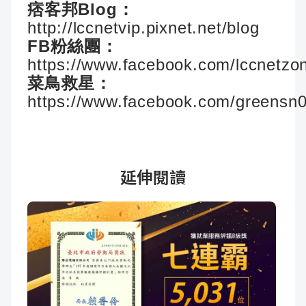
痞客邦Blog：
http://lccnetvip.pixnet.net/blog
FB粉絲團：
https://www.facebook.com/lccnetzo
菜鳥救星：
https://www.facebook.com/greensn
延伸閱讀