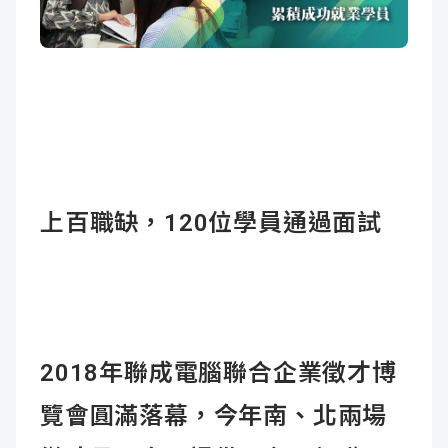
成
新
校
開
聞
據
課
友
點
查
站
詢
連
上百職缺，120
位學員通過面試
結
2018年聯成電腦聯合企業徵才博
覽會圓滿落幕，今年南、北兩場