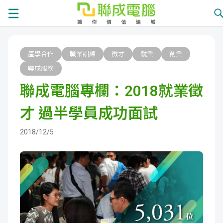
課
產學合作
職業訓練
徵才
就業
創業
程
就
聯成服務
聯成電腦專欄：2018就業徵
總
業
學
才 過半學員成功面試
覽
徵
員
學
2018/12/5
才
展
員
嚴
現
服
選
關
務
師
於
熱
資
聯
門
分