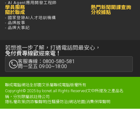
- AI Agent應用開發工程師
學員服務
熱門新聞
開課查詢
關於聯成
分校據點
- 國家登錄AI人才培訓機構
- 品牌故事
- 品牌大事記
若想進一步了解，打通電話問最安心，
免付費專線歡迎來電！
客服專線：0800-580-581
周一至五 09:00~18:00
聯成電腦網站全部圖文係屬聯成電腦版權所有
Copyright© 2025 by lccnet.all Rights Reserved文中所提及之產品名
稱，分別隸屬該註冊公司
隱私權政策
|
防詐騙聲明
|
性騷擾防治
|
網站地圖
|
消費保障聲明