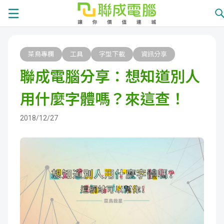
課
菜鳥專欄
工具
字型下載
資訊分享
程
就
聯成電腦分享：想知道別人
總
業
學
用什麼字體嗎？來這查！
覽
徵
員
學
2018/12/27
才
展
員
嚴
現
服
選
關
務
師
於
熱
資
聯
門
分