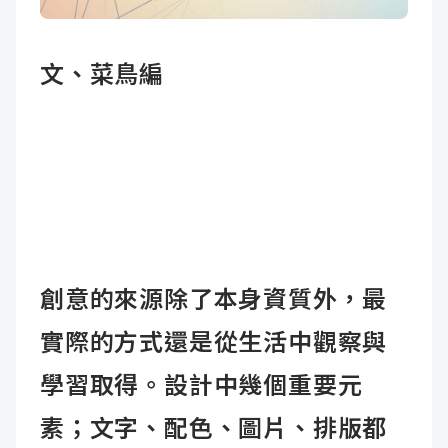
成
新
校
開
文、菜鳥編
聞
據
課
友
點
查
站
詢
連
結
創意的來源除了本身資質外，最
實際的方式還是從生活中觀察與
學習取得。設計中幾個重要元
素；文字、配色、圖片、排版都