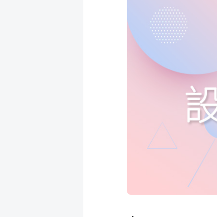
成
新
校
開
聞
據
課
友
點
查
站
詢
連
結