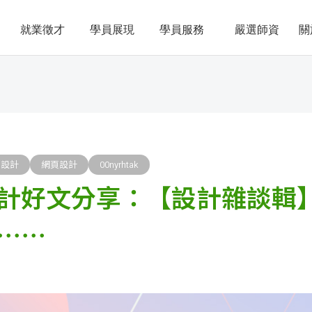
就業徵才
學員展現
學員服務
嚴選師資
關
I設計
網頁設計
00nyrhtak
計好文分享：【設計雜談輯
⋯⋯