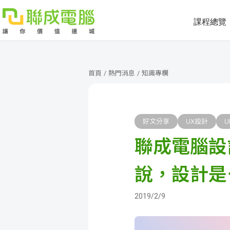
課程總覽
課
程
就
首頁
/
熱門消息
/
知識專欄
總
業
學
覽
徵
員
學
好文分享
UX設計
U
聯成電腦設
才
展
員
嚴
現
服
選
關
說，設計是
務
師
於
熱
2019/2/9
資
聯
門
分