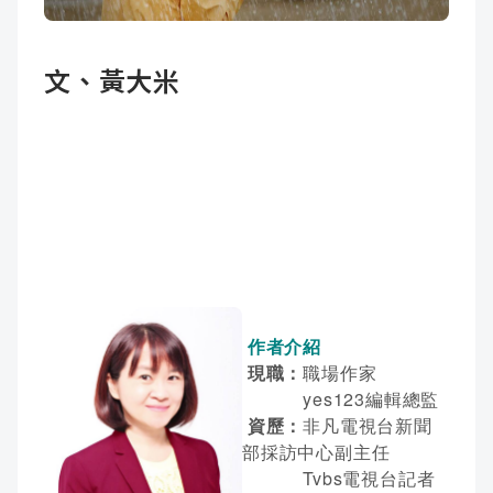
成
新
校
開
文、黃大米
聞
據
課
友
點
查
站
詢
連
結
作者介紹
現職：
職場作家
yes123編輯總監
資歷：
非凡電視台新聞
部採訪中心副主任
Tvbs電視台記者