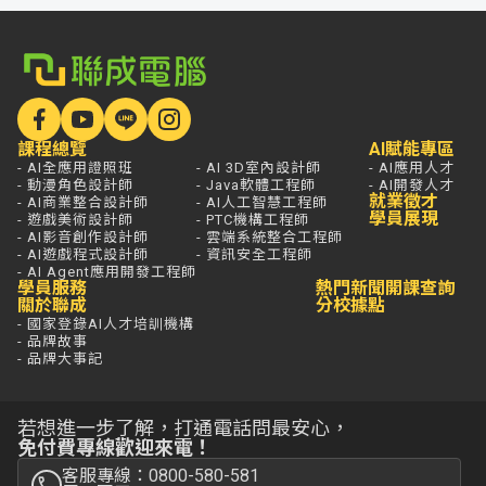
課程總覽
AI賦能專區
- AI全應用證照班
- AI 3D室內設計師
- AI應用人才
- 動漫角色設計師
- Java軟體工程師
- AI開發人才
就業徵才
- AI商業整合設計師
- AI人工智慧工程師
學員展現
- 遊戲美術設計師
- PTC機構工程師
- AI影音創作設計師
- 雲端系統整合工程師
- AI遊戲程式設計師
- 資訊安全工程師
- AI Agent應用開發工程師
學員服務
熱門新聞
開課查詢
關於聯成
分校據點
- 國家登錄AI人才培訓機構
- 品牌故事
- 品牌大事記
若想進一步了解，打通電話問最安心，
免付費專線歡迎來電！
客服專線：0800-580-581