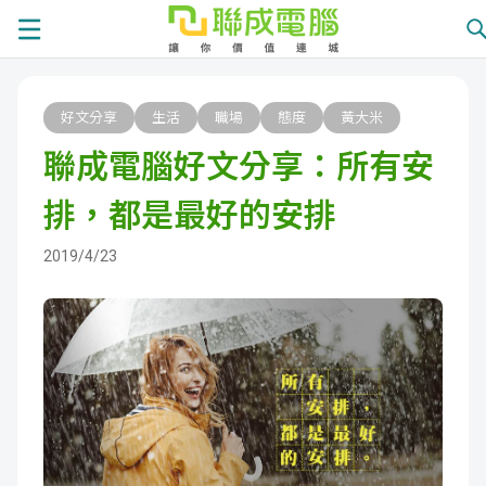
課
好文分享
生活
職場
態度
黃大米
程
就
聯成電腦好文分享：所有安
總
業
學
排，都是最好的安排
覽
徵
員
學
2019/4/23
才
展
員
嚴
現
服
選
關
務
師
於
熱
資
聯
門
分