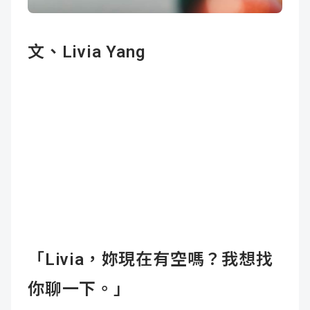
成
新
校
開
文、Livia Yang
聞
據
課
友
點
查
站
詢
連
結
「Livia，妳現在有空嗎？我想找
你聊一下。」