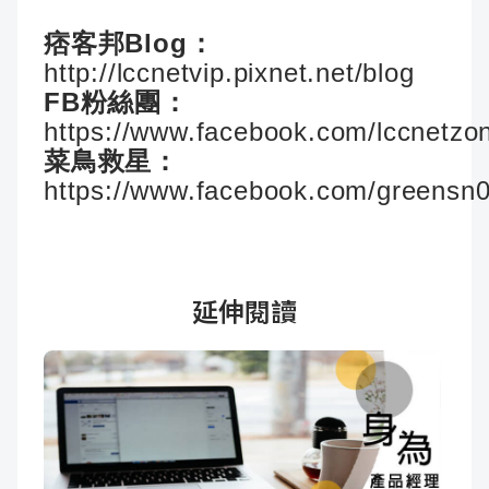
痞客邦Blog：
http://lccnetvip.pixnet.net/blog
FB粉絲團：
https://www.facebook.com/lccnetzo
菜鳥救星：
https://www.facebook.com/greensn
延伸閱讀