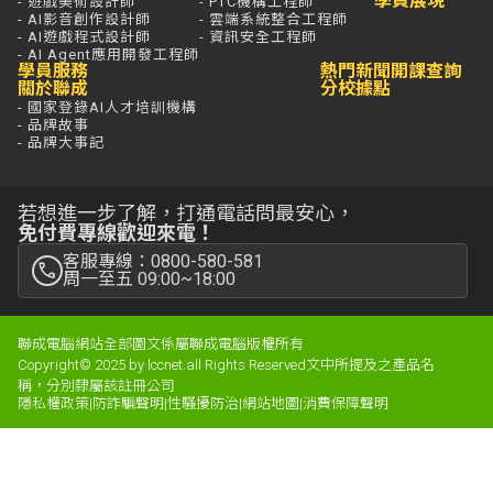
學員展現
- 遊戲美術設計師
- PTC機構工程師
- AI影音創作設計師
- 雲端系統整合工程師
- AI遊戲程式設計師
- 資訊安全工程師
- AI Agent應用開發工程師
學員服務
熱門新聞
開課查詢
關於聯成
分校據點
- 國家登錄AI人才培訓機構
- 品牌故事
- 品牌大事記
若想進一步了解，打通電話問最安心，
免付費專線歡迎來電！
客服專線：0800-580-581
周一至五 09:00~18:00
聯成電腦網站全部圖文係屬聯成電腦版權所有
Copyright© 2025 by lccnet.all Rights Reserved文中所提及之產品名
稱，分別隸屬該註冊公司
隱私權政策
|
防詐騙聲明
|
性騷擾防治
|
網站地圖
|
消費保障聲明