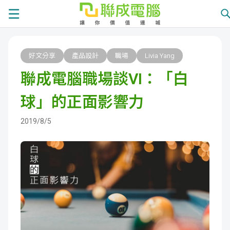
課
好文分享
產品設計
職場
Livia Yang
程
就
聯成電腦職場談VI：「白
總
業
學
球」的正面影響力
覽
徵
員
學
2019/8/5
才
展
員
嚴
現
服
選
關
務
師
於
熱
資
聯
門
分