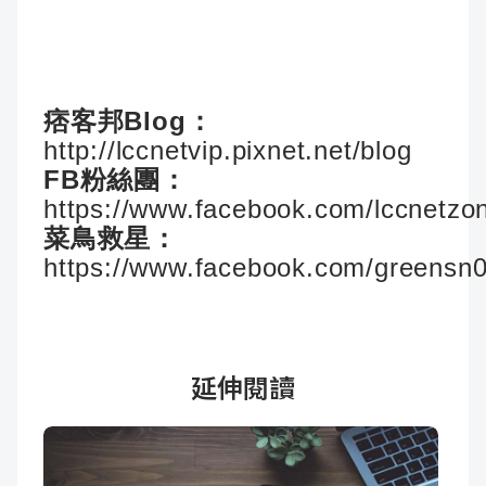
痞客邦Blog：
http://lccnetvip.pixnet.net/blog
FB粉絲團：
https://www.facebook.com/lccnetzo
菜鳥救星：
https://www.facebook.com/greensn
延伸閱讀