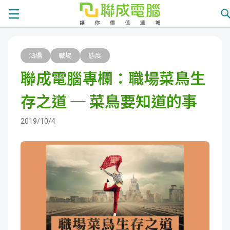
課
涵編
職場
態度
程
就
聯成電腦專欄：職場菜鳥生
總
業
學
存之道 ─ 菜鳥要知道的事
覽
徵
員
學
2019/10/4
才
展
員
嚴
現
服
選
關
務
師
於
熱
資
聯
門
分