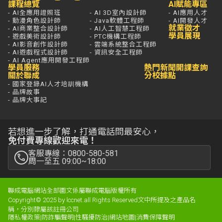
課程總覽
AI賦能專區
- AI全應用證照班
- AI 3D室內設計師
- AI應用人才
- 動漫角色設計師
- Java軟體工程師
- AI開發人才
就業徵才
- AI商業整合設計師
- AI人工智慧工程師
學員展現
- 遊戲美術設計師
- PTC機構工程師
- AI影音創作設計師
- 雲端系統整合工程師
- AI遊戲程式設計師
- 資訊安全工程師
- AI Agent應用開發工程師
學員服務
熱門新聞
開課查詢
關於聯成
分校據點
- 國家登錄AI人才培訓機構
- 品牌故事
- 品牌大事記
若想進一步了解，打通電話問最安心，
免付費專線歡迎來電！
客服專線：0800-580-581
周一至五 09:00~18:00
聯成電腦網站全部圖文係屬聯成電腦版權所有
Copyright© 2025 by lccnet.all Rights Reserved文中所提及之產品名
稱，分別隸屬該註冊公司
隱私權政策
|
防詐騙聲明
|
性騷擾防治
|
網站地圖
|
消費保障聲明