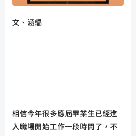
成
新
校
開
文、涵編
聞
據
課
友
點
查
站
詢
連
結
相信今年很多應屆畢業生已經進
入職場開始工作一段時間了，不