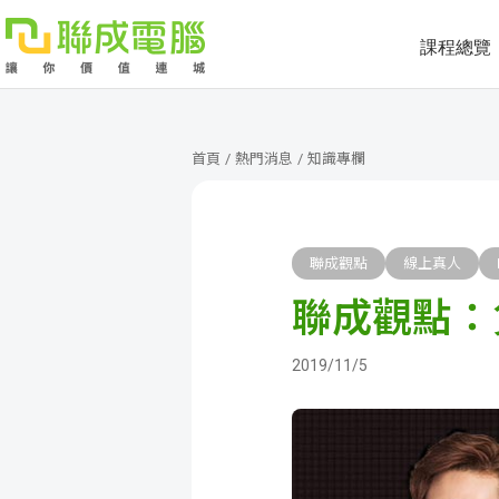
課程總覽
課
程
就
首頁
/
熱門消息
/
知識專欄
總
業
學
覽
徵
員
學
聯成觀點
線上真人
聯成觀點：
才
展
員
嚴
現
服
選
關
2019/11/5
務
師
於
熱
資
聯
門
分