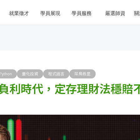
就業徵才
學員展現
學員服務
嚴選師資
關
Python
量化投資
程式語言
菜鳥救星
負利時代，定存理財法穩賠