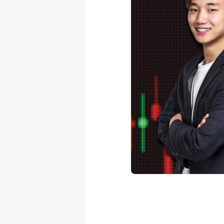
成
新
校
開
聞
據
課
友
點
查
站
詢
連
結