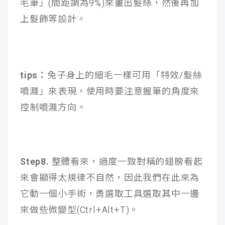
毛筆」(間距調為9%)來畫出髮絲，然後再加
上髮飾等設計。
tips：
兔子身上的細毛一樣可用「特效/髮絲
噴濺」來表現，使用時要注意握筆的角度來
控制噴濺方向。
Step8.
整體看來，過度一致對稱的翅膀看起
來會顯得太規律不自然，因此我們在此來為
它動一個小手術，勇選取工具選取其中一邊
來做些微變型(Ctrl+Alt+T)。