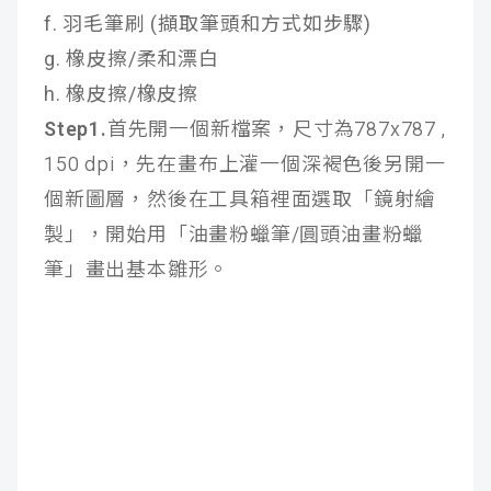
f. 羽毛筆刷 (擷取筆頭和方式如步驟)
g. 橡皮擦/柔和漂白
h. 橡皮擦/橡皮擦
Step1.
首先開一個新檔案，尺寸為787x787 ,
150 dpi，先在畫布上灌一個深褐色後另開一
個新圖層，然後在工具箱裡面選取「鏡射繪
製」，開始用「油畫粉蠟筆/圓頭油畫粉蠟
筆」畫出基本雛形。