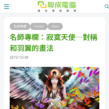
課
名師專欄
Painter
Alam
程
就
名師專欄：寂寞天使─對稱
總
業
學
和羽翼的畫法
覽
徵
員
學
2015/12/28
才
展
員
嚴
現
服
選
關
務
師
於
熱
資
聯
門
分