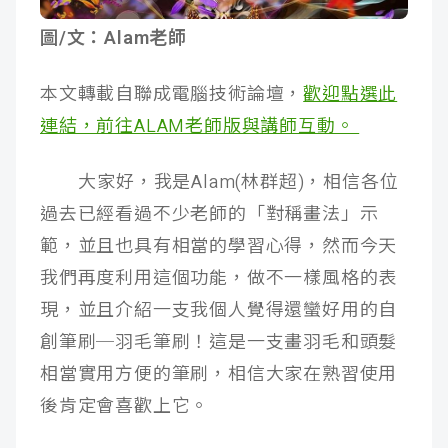
成
新
校
開
圖/文：Alam老師
聞
據
課
友
本文轉載自聯成電腦技術論壇，
歡迎點選此
連結，前往ALAM老師版與講師互動。
點
查
站
詢
連
大家好，我是Alam(林群超)，相信各位
過去已經看過不少老師的「對稱畫法」示
結
範，並且也具有相當的學習心得，然而今天
我們再度利用這個功能，做不一樣風格的表
現，並且介紹一支我個人覺得還蠻好用的自
創筆刷─羽毛筆刷！這是一支畫羽毛和頭髮
相當實用方便的筆刷，相信大家在熟習使用
後肯定會喜歡上它。