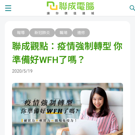
課
報導
新冠肺炎
職場
進修
程
就
聯成觀點：疫情強制轉型 你
總
業
學
準備好WFH了嗎？
覽
徵
員
學
2020/5/19
才
展
員
嚴
現
服
選
關
務
師
於
熱
資
聯
門
分