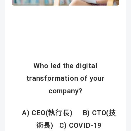
成
新
校
開
聞
據
課
友
點
查
站
詢
連
Who led the digital
結
transformation of your
company?
A) CEO(
執行長
) B) CTO(
技
術長
) C) COVID-19