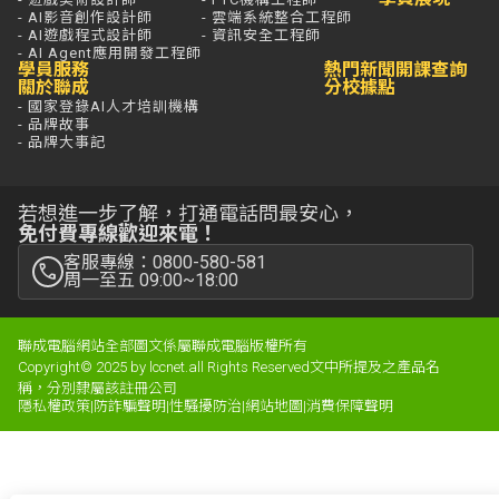
- AI影音創作設計師
- 雲端系統整合工程師
- AI遊戲程式設計師
- 資訊安全工程師
- AI Agent應用開發工程師
學員服務
熱門新聞
開課查詢
關於聯成
分校據點
- 國家登錄AI人才培訓機構
- 品牌故事
- 品牌大事記
若想進一步了解，打通電話問最安心，
免付費專線歡迎來電！
客服專線：0800-580-581
周一至五 09:00~18:00
聯成電腦網站全部圖文係屬聯成電腦版權所有
Copyright© 2025 by lccnet.all Rights Reserved文中所提及之產品名
稱，分別隸屬該註冊公司
隱私權政策
|
防詐騙聲明
|
性騷擾防治
|
網站地圖
|
消費保障聲明