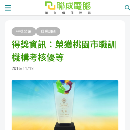
課
得獎榮耀
職業訓練
程
就
得獎資訊：榮獲桃園市職訓
總
業
學
機構考核優等
覽
徵
員
學
2016/11/18
才
展
員
嚴
現
服
選
關
務
師
於
熱
資
聯
門
分