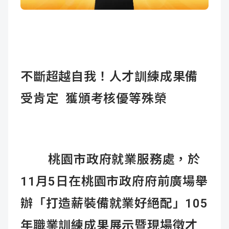
成
新
校
開
聞
據
課
友
點
查
站
不斷超越自我！人才訓練成果備
詢
連
受肯定 獲頒考核優等殊榮
結
桃園市政府就業服務處，於
11月5日在桃園市政府府前廣場舉
辦「打造薪裝備就業好絕配」105
年職業訓練成果展示暨現場徵才