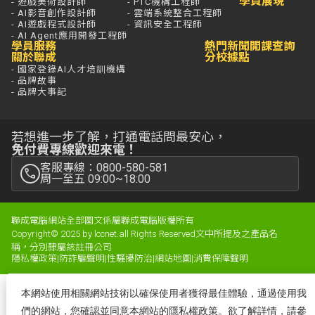
學員展現
- 遊戲美術設計師
- PTC機構工程師
- AI影音創作設計師
- 雲端系統整合工程師
- AI遊戲程式設計師
- 資訊安全工程師
- AI Agent應用開發工程師
學員服務
熱門新聞
開課查詢
關於聯成
分校據點
- 國家登錄AI人才培訓機構
- 品牌故事
- 品牌大事記
若想進一步了解，打通電話問最安心，
免付費專線歡迎來電！
客服專線：0800-580-581
周一至五 09:00~18:00
聯成電腦網站全部圖文係屬聯成電腦版權所有
Copyright© 2025 by lccnet.all Rights Reserved文中所提及之產品名
稱，分別隸屬該註冊公司
隱私權政策
|
防詐騙聲明
|
性騷擾防治
|
網站地圖
|
消費保障聲明
本網站使用相關網站技術以確保使用者獲得最佳體驗，通過使用我
們的網站，您確認並同意本網站的隱私權政策。欲了解詳情，請參