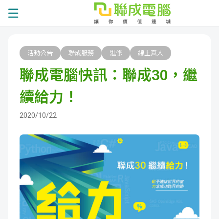
課
活動公告
聯成服務
進修
線上真人
程
就
聯成電腦快訊：聯成30，繼
總
業
學
續給力！
覽
徵
員
學
2020/10/22
才
展
員
嚴
現
服
選
關
務
師
於
熱
資
聯
門
分