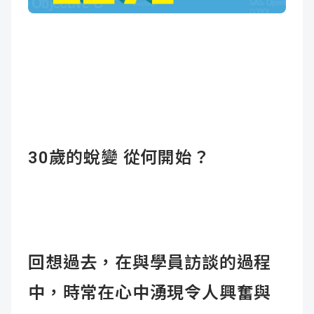
成
新
校
開
聞
據
課
友
點
查
站
詢
連
30
歲的蛻變
從何開始？
結
回想過去，在與學員訪談的過程
中，時常在心中湧現令人興奮與