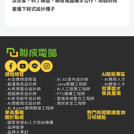
派思客、科丁聯盟、聯成電腦攜手合作，為弱勢孩
童播下程式設計種子
課程總覽
AI賦能專區
- AI全應用證照班
- AI 3D室內設計師
- AI應用人才
- 動漫角色設計師
- Java軟體工程師
- AI開發人才
就業徵才
- AI商業整合設計師
- AI人工智慧工程師
學員展現
- 遊戲美術設計師
- PTC機構工程師
- AI影音創作設計師
- 雲端系統整合工程師
- AI遊戲程式設計師
- 資訊安全工程師
- AI Agent應用開發工程師
學員服務
熱門新聞
開課查詢
關於聯成
分校據點
- 國家登錄AI人才培訓機構
- 品牌故事
- 品牌大事記