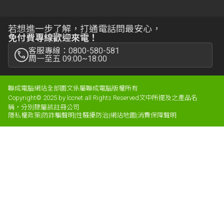
若想進一步了解，打通電話問最安心，
免付費專線歡迎來電！
客服專線：0800-580-581
周一至五 09:00~18:00
聯成電腦網站全部圖文係屬聯成電腦版權所有
Copyright© 2025 by lccnet.all Rights Reserved文中所提及之產品名
稱，分別隸屬該註冊公司
隱私權政策
|
防詐騙聲明
|
性騷擾防治
|
網站地圖
|
消費保障聲明