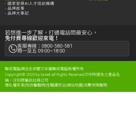
- 國家登錄AI人才培訓機構
- 品牌故事
- 品牌大事記
若想進一步了解，打通電話問最安心，
免付費專線歡迎來電！
客服專線：0800-580-581
周一至五 09:00~18:00
聯成電腦網站全部圖文係屬聯成電腦版權所有
Copyright© 2025 by lccnet.all Rights Reserved文中所提及之產品名
稱，分別隸屬該註冊公司
隱私權政策
|
防詐騙聲明
|
性騷擾防治
|
網站地圖
|
消費保障聲明