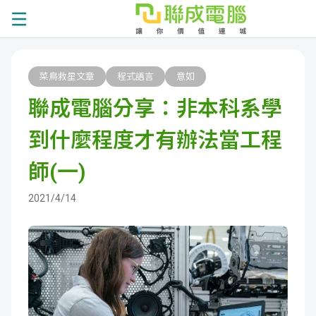
課
菜鳥救星文章
程式語言
意如
程
就
聯成電腦分享：非本科系學
總
業
學
到什麼程度才有辦法當工程
覽
徵
員
學
師(一)
才
展
員
嚴
2021/4/14
現
服
選
關
務
師
於
熱
資
聯
門
分