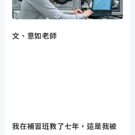
成
新
校
開
聞
據
課
友
文、意如老師
點
查
站
詢
連
結
我在補習班教了七年，這是我被