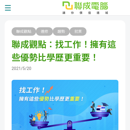
課
聯成觀點
進修
趨勢
就業
程
就
聯成觀點：找工作！擁有這
總
業
學
些優勢比學歷更重要！
覽
徵
員
學
2021/5/20
才
展
員
嚴
現
服
選
關
務
師
於
熱
資
聯
門
分