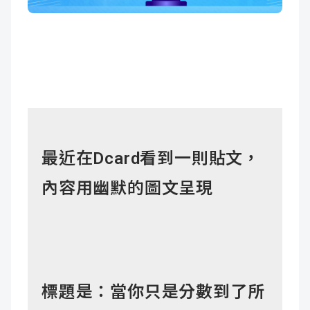
成
新
校
開
聞
據
課
友
點
查
站
詢
連
最近在Dcard
看到一則貼文，
結
內容用幽默的圖文呈現
標題是：當你只是分數到了所