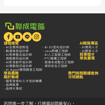
課程總覽
AI賦能專區
- AI全應用證照班
- AI 3D室內設計師
- AI應用人才
- 動漫角色設計師
- Java軟體工程師
- AI開發人才
就業徵才
- AI商業整合設計師
- AI人工智慧工程師
學員展現
- 遊戲美術設計師
- PTC機構工程師
- AI影音創作設計師
- 雲端系統整合工程師
- AI遊戲程式設計師
- 資訊安全工程師
- AI Agent應用開發工程師
學員服務
熱門新聞
開課查詢
關於聯成
分校據點
- 國家登錄AI人才培訓機構
- 品牌故事
- 品牌大事記
若想進一步了解，打通電話問最安心，