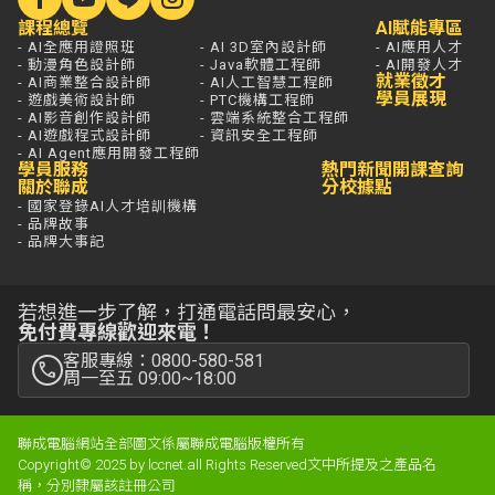
課程總覽
AI賦能專區
- AI全應用證照班
- AI 3D室內設計師
- AI應用人才
- 動漫角色設計師
- Java軟體工程師
- AI開發人才
就業徵才
- AI商業整合設計師
- AI人工智慧工程師
學員展現
- 遊戲美術設計師
- PTC機構工程師
- AI影音創作設計師
- 雲端系統整合工程師
- AI遊戲程式設計師
- 資訊安全工程師
- AI Agent應用開發工程師
學員服務
熱門新聞
開課查詢
關於聯成
分校據點
- 國家登錄AI人才培訓機構
- 品牌故事
- 品牌大事記
若想進一步了解，打通電話問最安心，
免付費專線歡迎來電！
客服專線：0800-580-581
周一至五 09:00~18:00
聯成電腦網站全部圖文係屬聯成電腦版權所有
Copyright© 2025 by lccnet.all Rights Reserved文中所提及之產品名
稱，分別隸屬該註冊公司