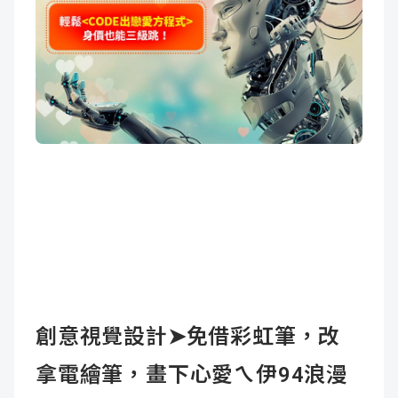
創意視覺設計
➤
免借彩虹筆，改
拿電繪筆，畫下心愛ㄟ伊
94
浪漫