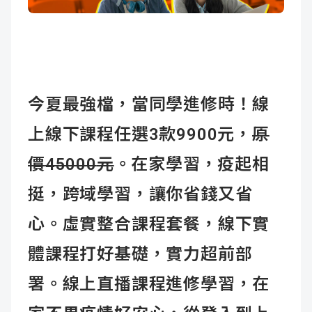
成
新
校
開
聞
據
課
友
點
查
站
今夏最強檔，當同學進修時！線
詢
連
上線下課程任選3款9900元，
原
結
價
45000
元
。在家學習，疫起相
挺，跨域學習，讓你省錢又省
心。虛實整合課程套餐，線下實
體課程打好基礎，實力超前部
署。線上直播課程進修學習，在