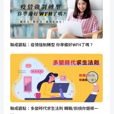
聯成觀點：疫情強制轉型 你準備好WFH了嗎？
聯成觀點：多變時代求生法則 轉職/斜槓你選哪一