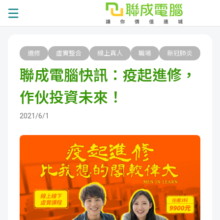
課
進修
虛實整合
線上真人
職場
新冠肺炎
程
就
聯成電腦快訊：疫起進修，
總
業
學
作伙投資未來！
覽
徵
員
學
2021/6/1
才
展
員
嚴
現
服
選
關
務
師
於
熱
資
聯
門
分