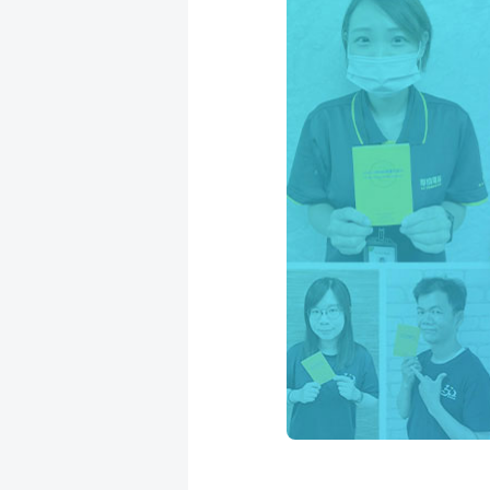
成
新
校
開
聞
據
課
友
點
查
站
詢
連
結