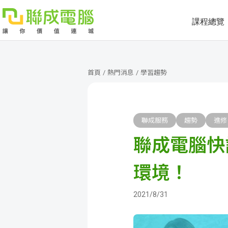
課程總覽
課
程
就
首頁
/
熱門消息
/
學習趨勢
總
業
學
覽
徵
員
學
聯成服務
趨勢
進修
聯成電腦快
才
展
員
嚴
現
服
選
關
環境！
務
師
於
熱
2021/8/31
資
聯
門
分