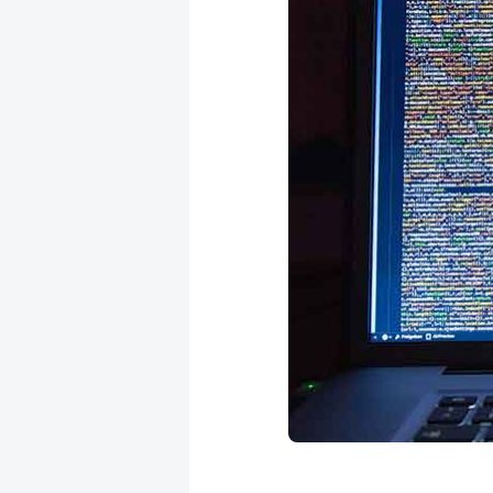
成
新
校
開
聞
據
課
友
點
查
站
詢
連
結