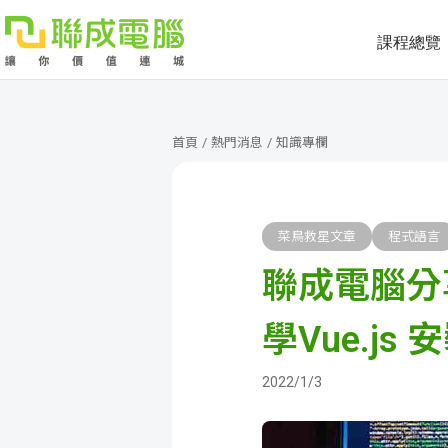
課程總覽
課
程
就
首頁
/
熱門消息
/
知識專欄
總
業
學
覽
徵
員
學
菜鳥救星文章
程式語言
聯成電腦分
才
展
員
嚴
現
服
選
關
學Vue.js 
務
師
於
熱
2022/1/3
資
聯
門
分