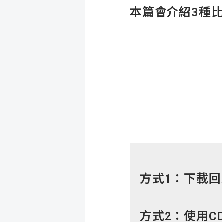
本篇會介紹3種
方式
1
：下載回
方式
2
：使用
C