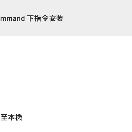
ommand
下指令安裝
來至本機