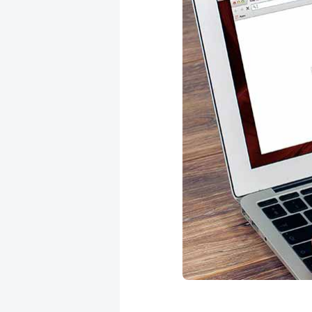
成
新
校
開
聞
據
課
友
點
查
站
詢
連
結