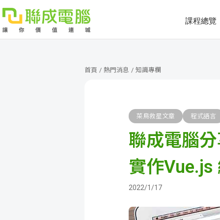
課程總覽
課
程
就
首頁
/
熱門消息
/
知識專欄
總
業
學
覽
徵
員
學
菜鳥救星文章
程式語言
聯成電腦分
才
展
員
嚴
現
服
選
關
實作Vue.j
務
師
於
熱
2022/1/17
資
聯
門
分