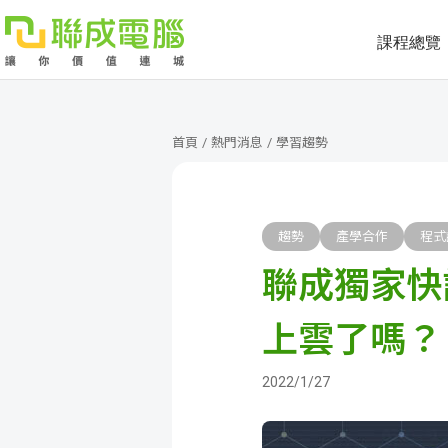
課程總覽
課
程
就
首頁
/
熱門消息
/
學習趨勢
總
業
學
覽
徵
員
學
趨勢
產學合作
程式
聯成獨家快
才
展
員
嚴
現
服
選
關
上雲了嗎？
務
師
於
熱
2022/1/27
資
聯
門
分