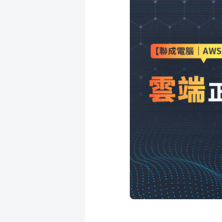
成
新
校
開
聞
據
課
友
點
查
站
詢
連
結