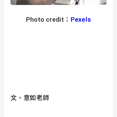
成
新
校
開
Photo credit：
Pexels
聞
據
課
友
點
查
站
詢
連
結
文、意如老師