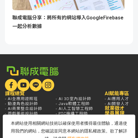
聯成電腦分享：將所有的網站導入GoogleFirebase
一起分析數據
課程總覽
AI賦能專區
- AI全應用證照班
- AI 3D室內設計師
- AI應用人才
- 動漫角色設計師
- Java軟體工程師
- AI開發人才
就業徵才
- AI商業整合設計師
- AI人工智慧工程師
學員展現
- 遊戲美術設計師
- PTC機構工程師
- AI影音創作設計師
- 雲端系統整合工程師
本網站使用相關網站技術以確保使用者獲得最佳體驗，通過使
- AI遊戲程式設計師
- 資訊安全工程師
- AI Agent應用開發工程師
用我們的網站，您確認並同意本網站的隱私權政策。欲了解詳
學員服務
熱門新聞
開課查詢
關於聯成
分校據點