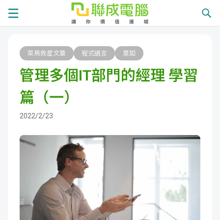
課
菜鳥救星文章
程式語言
意如
程
就
管理多個IT部門的經理 學習
總
業
學
篇（一）
覽
徵
員
學
2022/2/23
才
展
員
嚴
現
服
選
關
務
師
於
熱
資
聯
門
分