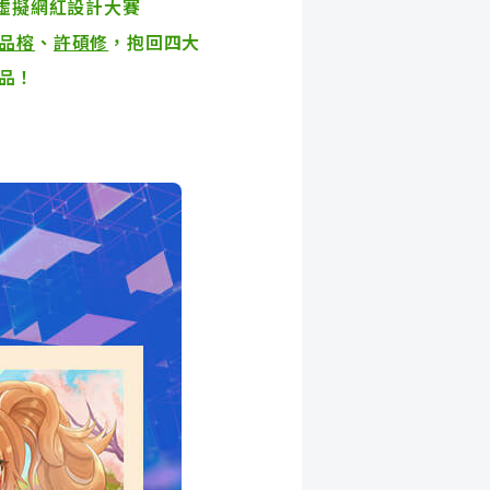
虛擬網紅設計大賽
品榕
、
許碩修
，抱回四大
作品！