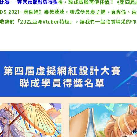
比賽 — 客家舞獅敲敲得獎
後，聯成電腦再傳佳績！《第四屆
WARDS 2021–商圈篇》獲獎連連，聯成學員
廖子嫻
、
袁韡倫
、
葉
錄於「2022亞洲Vtuber特輯」，讓我們一起欣賞精采的