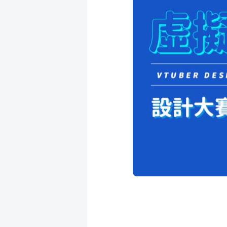
成
新
校
開
聞
據
課
友
點
查
站
詢
連
結