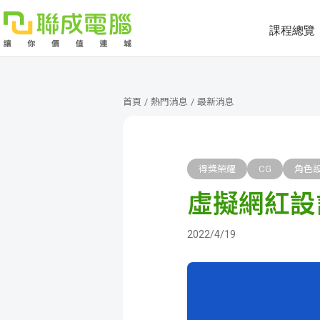
課程總覽
課
程
就
首頁
/
熱門消息
/
最新消息
總
業
學
覽
徵
員
學
得獎榮耀
CG
角色
虛擬網紅設
才
展
員
嚴
現
服
選
關
2022/4/19
務
師
於
熱
資
聯
門
分