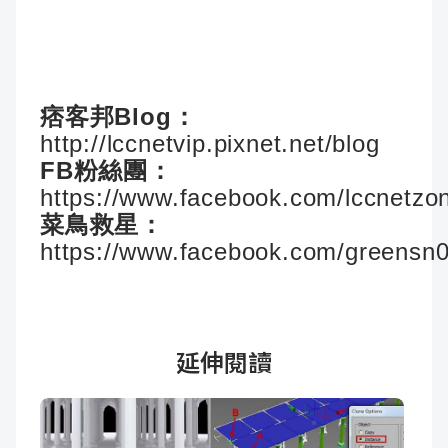
痞客邦Blog：
http://lccnetvip.pixnet.net/blog
FB粉絲團：
https://www.facebook.com/lccnetzo
菜鳥救星：
https://www.facebook.com/greensn
延伸閱讀