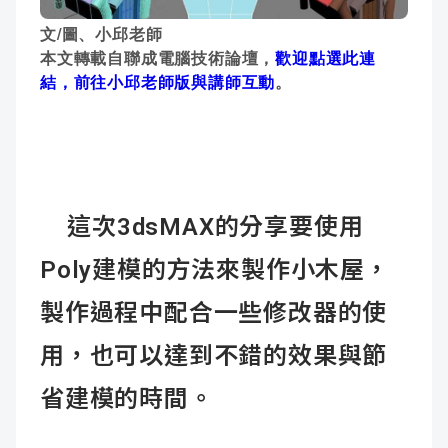
成
新
校
開
文/圖、小邱老師
本文轉載自聯成電腦技術論壇，
歡迎點選此連
聞
據
課
友
結，前往小邱老師版與講師互動
。
點
查
站
詢
連
這次3dsMAX的分享要使用
結
Poly建模的方法來製作小木屋，
製作過程中配合一些修改器的使
用，也可以達到不錯的效果與節
省建模的時間。