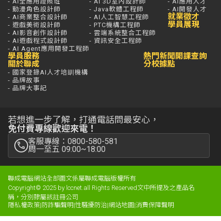
- AI全應用證照班
- AI 3D室內設計師
- AI應用人才
- 動漫角色設計師
- Java軟體工程師
- AI開發人才
就業徵才
- AI商業整合設計師
- AI人工智慧工程師
學員展現
- 遊戲美術設計師
- PTC機構工程師
- AI影音創作設計師
- 雲端系統整合工程師
- AI遊戲程式設計師
- 資訊安全工程師
- AI Agent應用開發工程師
學員服務
熱門新聞
開課查詢
關於聯成
分校據點
- 國家登錄AI人才培訓機構
- 品牌故事
- 品牌大事記
若想進一步了解，打通電話問最安心，
免付費專線歡迎來電！
客服專線：0800-580-581
周一至五 09:00~18:00
聯成電腦網站全部圖文係屬聯成電腦版權所有
Copyright© 2025 by lccnet.all Rights Reserved文中所提及之產品名
稱，分別隸屬該註冊公司
隱私權政策
|
防詐騙聲明
|
性騷擾防治
|
網站地圖
|
消費保障聲明