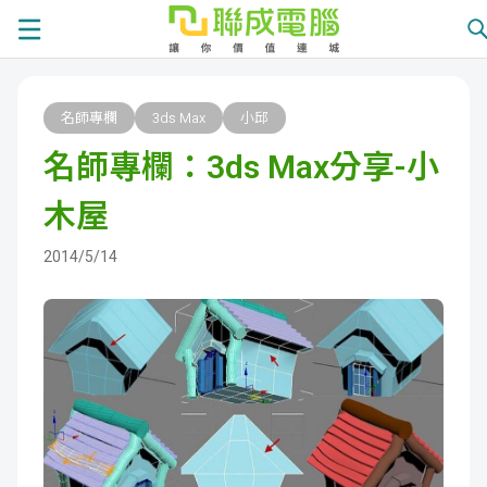
課
名師專欄
3ds Max
小邱
程
就
名師專欄：3ds Max分享-小
總
業
學
木屋
覽
徵
員
學
2014/5/14
才
展
員
嚴
現
服
選
關
務
師
於
熱
資
聯
門
分