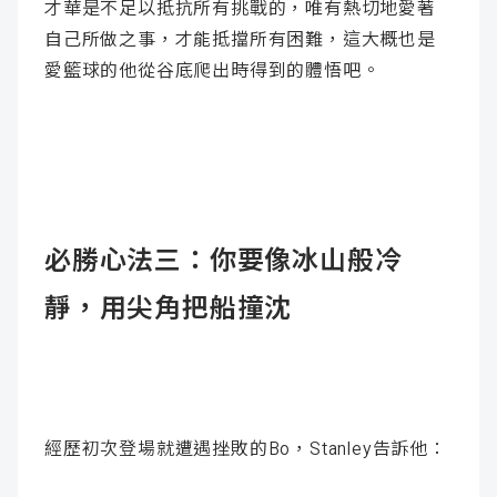
才華是不足以抵抗所有挑戰的，唯有熱切地愛著
自己所做之事，才能抵擋所有困難，這大概也是
愛籃球的他從谷底爬出時得到的體悟吧。
必勝心法三：你要像冰山般冷
靜，用尖角把船撞沈
經歷初次登場就遭遇挫敗的Bo，Stanley告訴他：