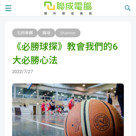
課
名師專欄
職場
Shannon
程
就
《必勝球探》教會我們的6
總
業
學
大必勝心法
覽
徵
員
學
2022/7/27
才
展
員
嚴
現
服
選
關
務
師
於
熱
資
聯
門
分