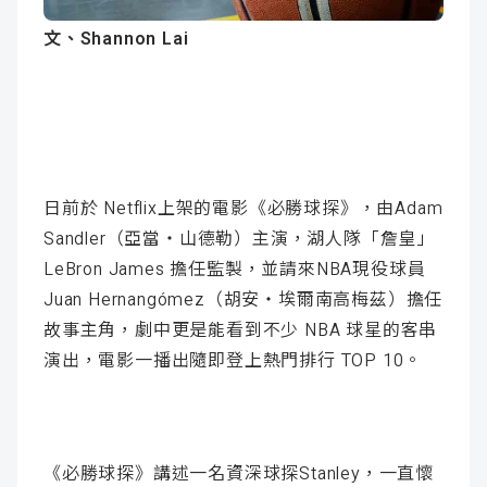
成
新
校
開
文、
Shannon Lai
聞
據
課
友
點
查
站
詢
連
日前於 Netflix上架的電影《必勝球探》，由Adam
Sandler（亞當・山德勒）主演，湖人隊「詹皇」
結
LeBron James 擔任監製，並請來NBA現役球員
Juan Hernangómez（胡安・埃爾南高梅茲）擔任
故事主角，劇中更是能看到不少 NBA 球星的客串
演出，電影一播出隨即登上熱門排行 TOP 10。
《必勝球探》講述一名資深球探Stanley，一直懷