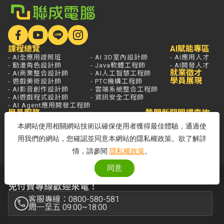
課程總覽
AI賦能專區
- AI全應用證照班
- AI 3D室內設計師
- AI應用人才
- 動漫角色設計師
- Java軟體工程師
- AI開發人才
就業徵才
- AI商業整合設計師
- AI人工智慧工程師
學員展現
- 遊戲美術設計師
- PTC機構工程師
- AI影音創作設計師
- 雲端系統整合工程師
- AI遊戲程式設計師
- 資訊安全工程師
- AI Agent應用開發工程師
學員服務
熱門新聞
開課查詢
關於聯成
分校據點
本網站使用相關網站技術以確保使用者獲得最佳體驗，通過使
- 國家登錄AI人才培訓機構
用我們的網站，您確認並同意本網站的隱私權政策。欲了解詳
- 品牌故事
- 品牌大事記
情，請參閱
隱私權政策
。
同意
若想進一步了解，打通電話問最安心，
免付費專線歡迎來電！
客服專線：0800-580-581
周一至五 09:00~18:00