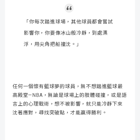
「你每次踏進球場，其他球員都會嘗試
影響你，你要像冰山般冷靜，到處漂
浮，用尖角把船撞沈。」
任何一個懷有籃球夢的球員，無不想踏進籃球最
高殿堂—NBA，無論是球場上的肢體碰撞，或是語
言上的心理戰術，想不被影響，就只能冷靜下來
沈著應對，尋找突破點，才能贏得勝利。