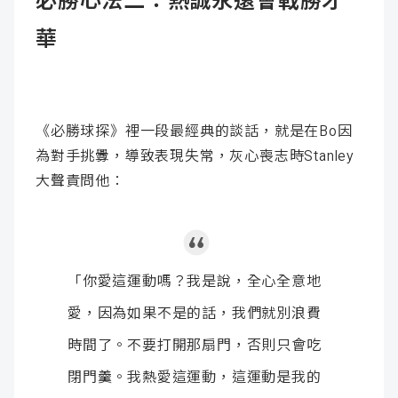
必勝心法二：熱誠永遠會戰勝才
華
《必勝球探》裡一段最經典的談話，就是在Bo因
為對手挑釁，導致表現失常，灰心喪志時Stanley
大聲責問他：
「你愛這運動嗎？我是說，全心全意地
愛，因為如果不是的話，我們就別浪費
時間了。不要打開那扇門，否則只會吃
閉門羹。我熱愛這運動，這運動是我的