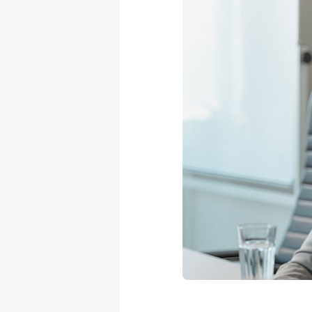
成
新
校
開
聞
據
課
友
點
查
站
詢
連
結