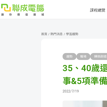
課程總覽
課
程
就
首頁
/
熱門消息
/
學習趨勢
總
業
學
覽
徵
員
學
趨勢
職場
轉換跑道
35、40
才
展
員
嚴
現
服
選
關
事&5項準備
務
師
於
熱
2022/7/19
資
聯
門
分