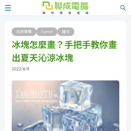
課
名師專欄
Painter
耀月
程
就
冰塊怎麼畫？手把手教你畫
總
業
學
出夏天沁涼冰塊
覽
徵
員
學
2022/8/8
才
展
員
嚴
現
服
選
關
務
師
於
熱
資
聯
門
分