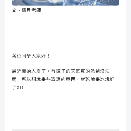
成
新
校
開
文、耀月老師
聞
據
課
友
點
查
站
詢
連
各位同學大家好！
結
最近開始入夏了，有陣子的天氣真的熱到沒法
度，所以想說畫些清涼的東西，就乾脆畫冰塊好
了XD