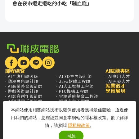
會在夜市邊走邊吃的小吃「豬血糕」
課程總覽
AI賦能專區
- AI全應用證照班
- AI 3D室內設計師
- AI應用人才
- 動漫角色設計師
- Java軟體工程師
- AI開發人才
就業徵才
- AI商業整合設計師
- AI人工智慧工程師
學員展現
- 遊戲美術設計師
- PTC機構工程師
- AI影音創作設計師
- 雲端系統整合工程師
- AI遊戲程式設計師
- 資訊安全工程師
- AI Agent應用開發工程師
本網站使用相關網站技術以確保使用者獲得最佳體驗，通過使
學員服務
熱門新聞
開課查詢
關於聯成
分校據點
用我們的網站，您確認並同意本網站的隱私權政策。欲了解詳
- 國家登錄AI人才培訓機構
情，請參閱
隱私權政策
。
- 品牌故事
- 品牌大事記
同意