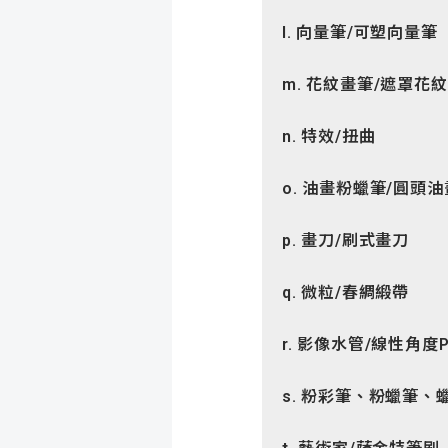
l. 向量筆
/可塑向量筆
m. 花紋畫筆
/遮罩花
n. 特效
/扭曲
o. 油畫粉蠟筆
/圓頭
p. 畫刀
/刷式畫刀
q. 微粒
/春綢緞帶
r. 影像水管
/
線性角度
s. 粉彩筆、粉蠟筆、