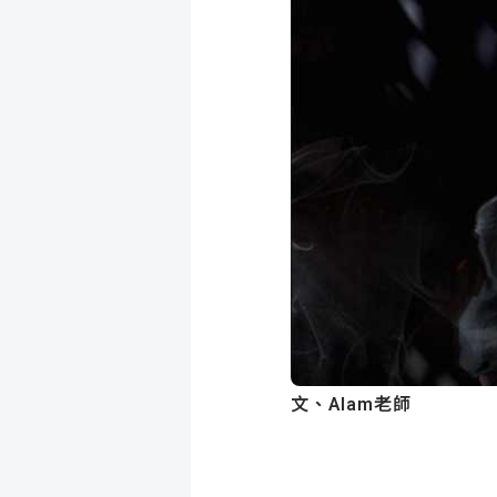
成
新
校
開
聞
據
課
友
點
查
站
詢
連
結
文、Alam老師