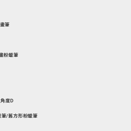
紋畫筆
油畫粉蠟筆
P
角度D
蠟筆
/舊方形粉蠟筆