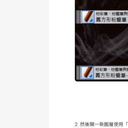
2. 然後開一新圖層使