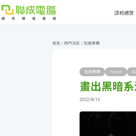
課程總覽
課
程
就
首頁
/
熱門消息
/
知識專欄
總
業
學
覽
徵
員
學
名師專欄
Painter
A
畫出黑暗系
才
展
員
嚴
現
服
選
關
2022/8/15
務
師
於
熱
資
聯
門
分